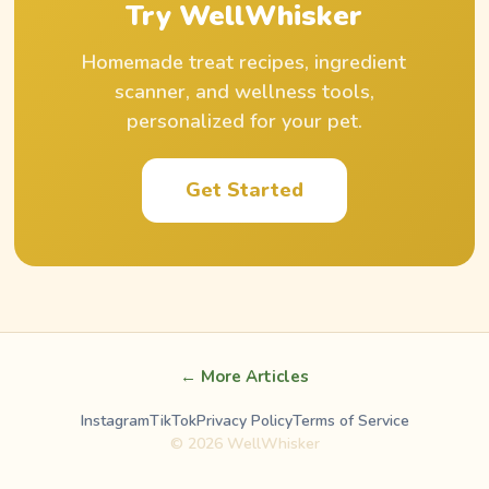
Try WellWhisker
Homemade treat recipes, ingredient
scanner, and wellness tools,
personalized for your pet.
Get Started
← More Articles
Instagram
TikTok
Privacy Policy
Terms of Service
©
2026
WellWhisker